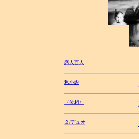
恋人百人
私小説
〈位相〉
２/デュオ