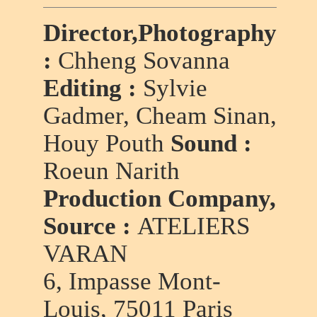
Director,Photography
:
Chheng Sovanna
Editing :
Sylvie
Gadmer, Cheam Sinan,
Houy Pouth
Sound :
Roeun Narith
Production Company,
Source :
ATELIERS
VARAN
6, Impasse Mont-
Louis, 75011 Paris