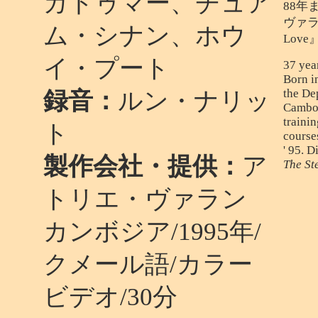
ガドゥマー、チュア
88年
ヴァラン
ム・シナン、ホウ
Lov
イ・プート
37 year
Born i
the De
録音：
ルン・ナリッ
Cambod
traini
ト
course
' 95. D
製作会社・提供：
ア
The St
トリエ・ヴァラン
カンボジア/1995年/
クメール語/カラー
ビデオ/30分