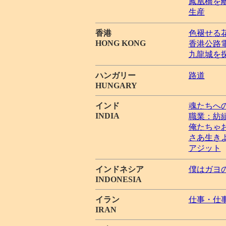
鳳凰橋を
生産
香港
色褪せる
HONG KONG
香港公路
九龍城を
ハンガリー
路道
HUNGARY
インド
魂たちへ
INDIA
職業：紡
俺たちゃ
さあ生き
アジット
インドネシア
僕はガヨ
INDONESIA
イラン
仕事・仕
IRAN