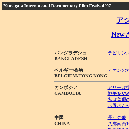
Yamagata International Documentary Film Festival '97
ア
New A
バングラデシュ
ラビリン
BANGLADESH
ベルギー/香港
ネオンの
BELGIUM-HONG KONG
カンボジア
アリーは
CAMBODIA
戦争をや
私は普通
お母さん
中国
長江の夢
CHINA
八廓南街1