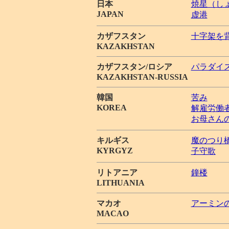
日本
焼星（しょ
JAPAN
虚港
カザフスタン
十字架を
KAZAKHSTAN
カザフスタン/ロシア
パラダイ
KAZAKHSTAN-RUSSIA
韓国
苦み
KOREA
解雇労働
お母さん
キルギス
魔のつり
KYRGYZ
子守歌
リトアニア
鐘楼
LITHUANIA
マカオ
アーミン
MACAO