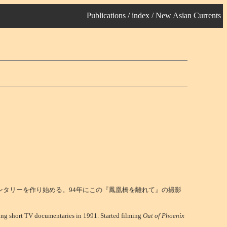
Publications
/
index
/
New Asian Currents
ンタリーを作り始める。94年にこの『鳳凰橋を離れて』の撮影
king short TV documentaries in 1991. Started filming
Out of Phoenix