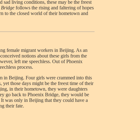
 sad living conditions, these may be the freest
 Bridge
follows the rising and faltering of hopes
urn to the closed world of their hometown and
oung female migrant workers in Beijing. As an
conceived notions about these girls from the
wever, left me speechless. Out of Phoenix
peechless process.
oom in Beijing. Four girls were crammed into this
, yet those days might be the freest time of their
jing, in their hometown, they were daughters
they go back to Phoenix Bridge, they would be
It was only in Beijing that they could have a
g their fate.