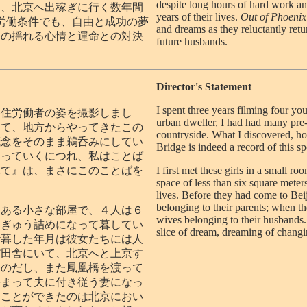
despite long hours of hard work and
て、北京へ出稼ぎに行く数年間
years of their lives.
Out of Phoenix
労働条件でも、自由と成功の夢
and dreams as they reluctantly ret
ちの揺れる心情と運命との対決
future husbands.
Director's Statement
I spent three years filming four y
移住労働者の姿を撮影しまし
urban dweller, I had had many pre-
して、地方からやってきたこの
countryside. What I discovered, ho
概念をそのまま鵜呑みにしてい
Bridge is indeed a record of this s
知っていくにつれ、私はことば
れて』は、まさにこのことばを
I first met these girls in a small r
space of less than six square meters
lives. Before they had come to Bei
belonging to their parents; when 
にある小さな部屋で、４人は６
wives belonging to their husbands. 
うぎゅう詰めになって暮してい
slice of dream, dreaming of changin
で暮した年月は彼女たちには人
だ田舎にいて、北京へと上京す
たのだし、また鳳凰橋を渡って
決まって夫に付き従う妻になっ
つことができたのは北京におい