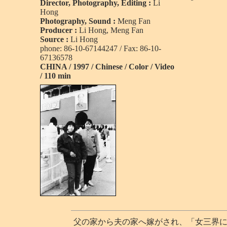
Director, Photography, Editing :
Li
Hong
Photography, Sound :
Meng Fan
Producer :
Li Hong, Meng Fan
Source :
Li Hong
phone: 86-10-67144247 / Fax: 86-10-
67136578
CHINA / 1997 / Chinese / Color / Video
/ 110 min
父の家から夫の家へ嫁がされ、「女三界