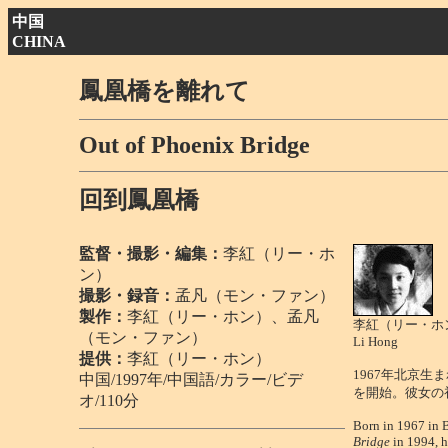
中国
CHINA
鳳凰橋を離れて
Out of Phoenix Bridge
回到鳳凰橋
監督・撮影・編集：
李紅（リー・ホ
ン）
撮影・録音：
孟凡（モン・ファン）
製作：
李紅（リー・ホン）、孟凡
李紅（リー・ホ
（モン・ファン）
Li Hong
提供：
李紅（リー・ホン）
1967年北京
中国/1997年/中国語/カラー/ビデ
を開始。彼女の
オ/110分
Born in 1967 in B
Bridge
in 1994, h