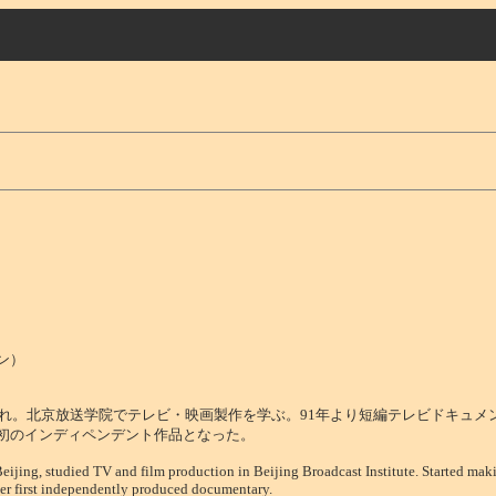
ン）
生まれ。北京放送学院でテレビ・映画製作を学ぶ。91年より短編テレビドキュメ
初のインディペンデント作品となった。
eijing, studied TV and film production in Beijing Broadcast Institute. Started ma
er first independently produced documentary.