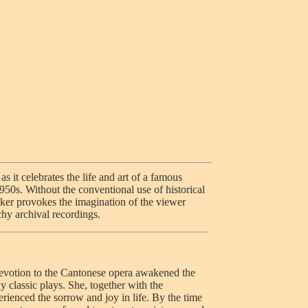
s it celebrates the life and art of a famous
950s. Without the conventional use of historical
ker provokes the imagination of the viewer
chy archival recordings.
devotion to the Cantonese opera awakened the
y classic plays. She, together with the
erienced the sorrow and joy in life. By the time