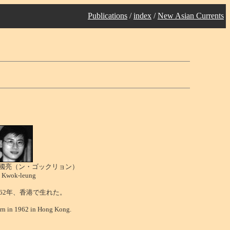
Publications
/
index
/
New Asian Currents
國亮（ン・ゴックリョン）
 Kwok-leung
962年、香港で生れた。
rn in 1962 in Hong Kong.