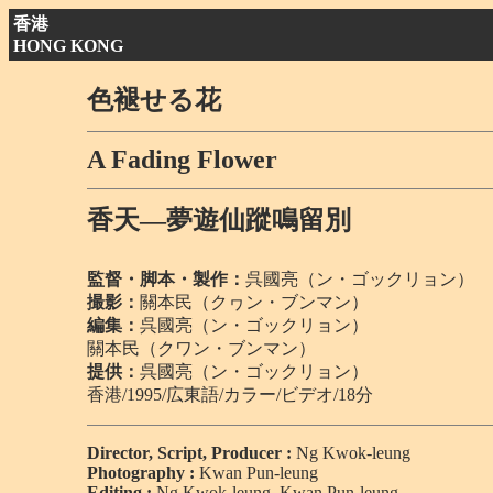
香港
HONG KONG
色褪せる花
A Fading Flower
香天―夢遊仙蹤鳴留別
監督・脚本・製作：
呉國亮（ン・ゴックリョン）
撮影：
關本民（クヮン・ブンマン）
編集：
呉國亮（ン・ゴックリョン）
關本民（クワン・ブンマン）
提供：
呉國亮（ン・ゴックリョン）
香港/1995/広東語/カラー/ビデオ/18分
Director, Script, Producer :
Ng Kwok-leung
Photography :
Kwan Pun-leung
Editing :
Ng Kwok-leung, Kwan Pun-leung