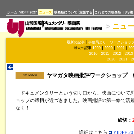
ホーム
YIDFF 2027
ニュース
映画祭について
支援する
これまでの映画祭
刊行物
>
ニュ
最新の記事
事務局より
ワークショッ
過去の記事
1999
2000
2001
20
2010
2011
2012
2013
2020
2021
2
ヤマガタ映画批評ワークショップ 
|
2011-08-30
ドキュメンタリーという切り口から、映画について思
ョップの締切が近づきました。映画批評の第一線で活
なく！
締切：
詳細はこちら
YIDFF