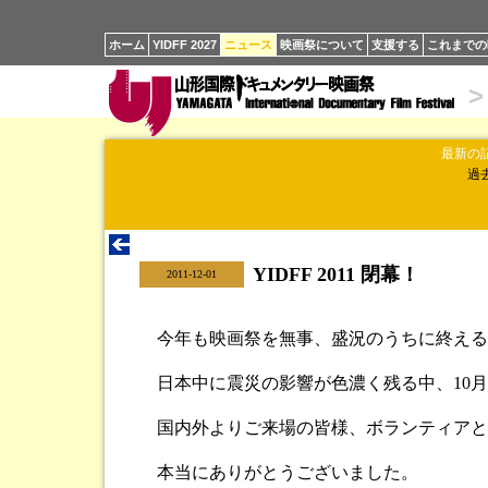
ホーム
YIDFF 2027
ニュース
映画祭について
支援する
これまでの
>
最新の
過
YIDFF 2011 閉幕！
|
2011-12-01
今年も映画祭を無事、盛況のうちに終える
日本中に震災の影響が色濃く残る中、10月6
国内外よりご来場の皆様、ボランティアと
本当にありがとうございました。