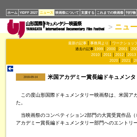
ホーム
YIDFF 2027
ニュース
映画祭について
支援する
これまでの映画祭
刊行物
>
ニュ
最新の記事
事務局より
ワークショッ
過去の記事
1999
2000
2001
20
2010
2011
2012
2013
2020
2021
2
米国アカデミー賞長編ドキュメンタ
|
2018-09-14
この度山形国際ドキュメンタリー映画祭は、米国アカ
た。
当映画祭のコンペティション2部門の大賞受賞作品（
アカデミー賞長編ドキュメンタリー部門へのエントリ