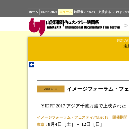
ホーム
YIDFF 2027
ニュース
映画祭について
支援する
これまでの
>
最新の
過
イメージフォーラム・フェ
|
2018-07-13
YIDFF 2017 アジア千波万波で上映さ
イメージフォーラム・フェスティバル2018 開催期間
8
月
4
日［土］－
12
日［日］
東京：