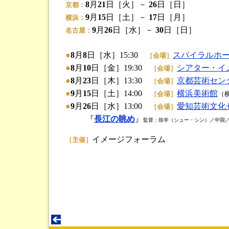
8
月
21
日［火］－
26
日［日］
京都：
9
月
15
日［土］－
17
日［月］
横浜：
9
月
26
日［水］－
30
日［日］
名古屋：
●
8
月
8
日［水］15:30
スパイラルホ
［会場］
●
8
月
10
日［金］19:30
シアター・イ
［会場］
●
8
月
23
日［木］13:30
京都芸術セン
［会場］
●
9
月
15
日［土］14:00
横浜美術館
［会場］
（
●
9
月
26
日［水］13:00
愛知芸術文化
［会場］
『
長江の眺め
』
監督：徐辛（シュー・シン）／中国／20
イメージフォーラム
［主催］