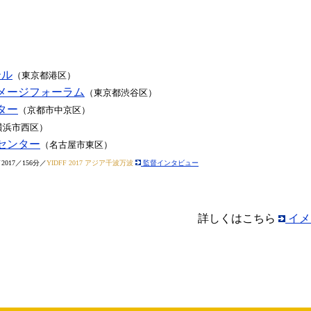
ール
（東京都港区）
メージフォーラム
（東京都渋谷区）
ター
（京都市中京区）
横浜市西区）
センター
（名古屋市東区）
17／156分／
YIDFF 2017 アジア千波万波
監督インタビュー
詳しくはこちら
イメ