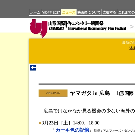
ホーム
YIDFF 2027
ニュース
映画祭について
支援する
これまでの
>
最新の
過
ヤマガタ in 広島
|
山形国際
2019-02-05
広島ではなかなか見る機会の少ない海外の
●
3
月
23
日［土］14:00、18:00
『
カーキ色の記憶
』
監督：アルフォーズ・タンジュー