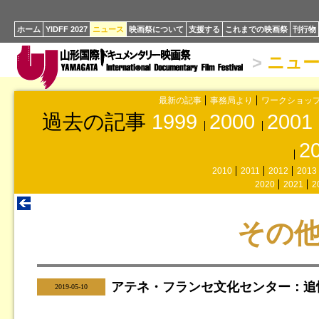
ホーム
YIDFF 2027
ニュース
映画祭について
支援する
これまでの映画祭
刊行物
>
ニュ
最新の記事
事務局より
ワークショッ
過去の記事
1999
2000
2001
2
2010
2011
2012
2013
2020
2021
2
その
アテネ・フランセ文化センター：追
|
2019-05-10