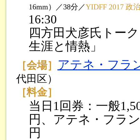
16mm）／38分／
YIDFF 201
16:30
四方田犬彦氏トーク
生涯と情熱」
アテネ・フラ
［会場］
代田区）
［料金］
当日1回券：一般1,5
円、アテネ・フランセ
円