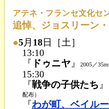
アテネ・フランセ文化セ
追悼、ジョスリーン・
●
5
月
18
日［土］
13:10
『
ドゥニヤ
』
2005／35
15:30
『
戦争の子供たち
』
配布）
『
わが町、ベイルー