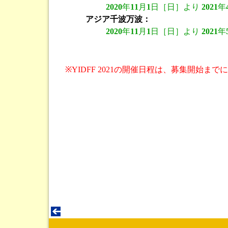
2020
年
11
月
1
日［日］より
2021
年
アジア千波万波：
2020
年
11
月
1
日［日］より
2021
年
※YIDFF 2021の開催日程は、募集開始ま