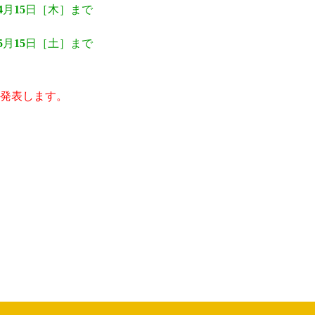
4
月
15
日［木］まで
5
月
15
日［土］まで
でに発表します。