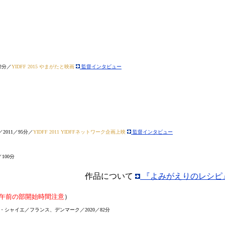
2分／
YIDFF 2015 やまがたと映画
監督インタビュー
011／95分／
YIDFF 2011 YIDFFネットワーク企画上映
監督インタビュー
100分
作品について
『よみがえりのレシピ』
午前の部開始時間注意
）
・シャイエ／フランス、デンマーク／2020／82分