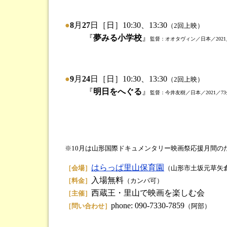
●
8
月
27
日［日］10:30、13:30
（2回上映）
『
夢みる小学校
』
監督：オオタヴィン／日本／2021
●
9
月
24
日［日］10:30、13:30
（2回上映）
『
明日をへぐる
』
監督：今井友樹／日本／2021／73
※10月は山形国際ドキュメンタリー映画祭応援月間の
はらっぱ里山保育園
［会場］
（山形市土坂元草矢倉
入場無料
［料金］
（カンパ可）
西蔵王・里山で映画を楽しむ会
［主催］
phone: 090-7330-7859
［問い合わせ］
（阿部）