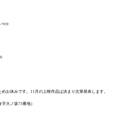
／91分
分
ためお休みです。11月の上映作品は決まり次第発表します。
字大ノ坂73番地）