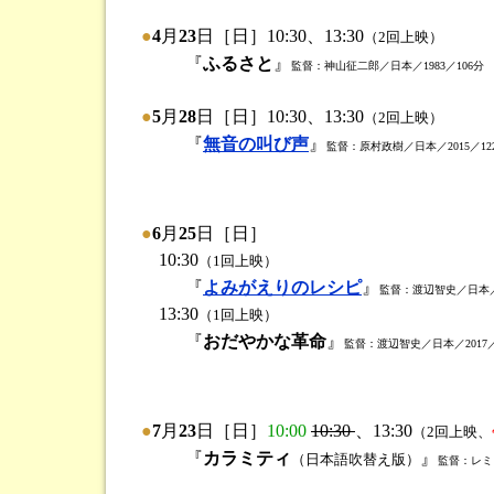
●
4
月
23
日［日］10:30、13:30
（2回上映）
『
ふるさと
』
監督：神山征二郎／日本／1983／106分
●
5
月
28
日［日］10:30、13:30
（2回上映）
『
無音の叫び声
』
監督：原村政樹／日本／2015／12
●
6
月
25
日［日］
10:30
（1回上映）
『
よみがえりのレシピ
』
監督：渡辺智史／日本／2
13:30
（1回上映）
『
おだやかな革命
』
監督：渡辺智史／日本／2017／
●
7
月
23
日［日］
10:00
10:30
、13:30
（2回上映、
『
カラミティ
』
（日本語吹替え版）
監督：レミ