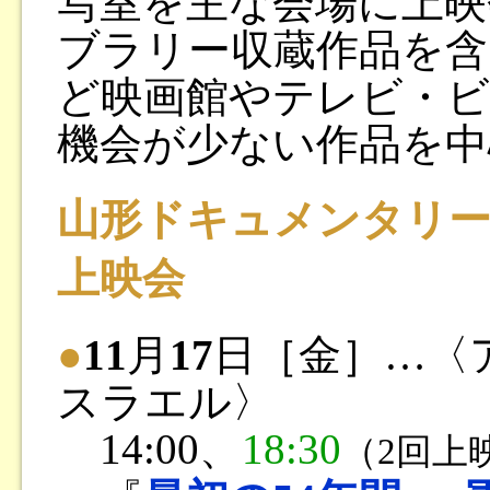
写室を主な会場に上映
ブラリー収蔵作品を含
ど映画館やテレビ・
機会が少ない作品を中
山形ドキュメンタリ
上映会
●
11
月
17
日［金］…〈
スラエル〉
14:00、
18:30
（2回上