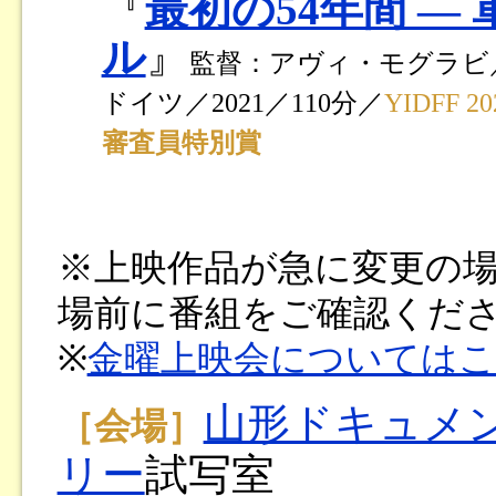
『
最初の54年間 ―
ル
』
監督：アヴィ・モグラビ
ドイツ／2021／110分／
YIDFF
審査員特別賞
※上映作品が急に変更の
場前に番組をご確認くだ
※
金曜上映会については
山形ドキュメ
［会場］
リー
試写室