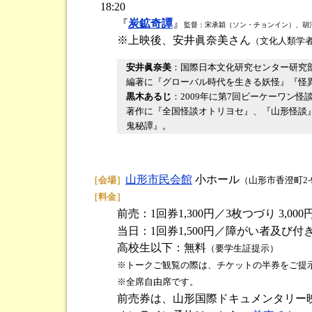
18:20
『
炭鉱奇譚
』
監督：宋承穎（ソン・チョンイン）、胡清
※上映後、安井眞奈美さん
（文化人類学
安井眞奈美
：国際日本文化研究センター研究
編著に『グローバル時代を生きる妖怪』『怪異
黒木あるじ
：2009年に第7回ビーケーワン
著作に『全国怪談オトリヨセ』、『山形怪談』
鬼秘譚』。
山形市民会館
小ホール
［会場］
（山形市香澄町2-
［料金］
前売：1回券1,300円／3枚つづり 3,000
当日：1回券1,500円／障がい者及び付き添
高校生以下：無料
（要学生証提示）
※トークご観覧の際は、チケットの半券をご提
※全席自由席です。
前売券は、山形国際ドキュメンタリー