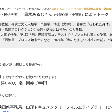
雅（フー・チンヤー）／台湾／2024／30分／
YIDFF 2025 アジア千波万波
東北電化工業賞（奨励賞
、黒木あるじさん
によるトーク
者・民俗学者）
（怪談作家・小説家）
部教授。専攻は文化人類学、民俗学。博士（文学）。著書に『狙われた身体
・妖怪学コレクション1 怪異・妖怪とは何か』など多数。
怪談大賞で佳作、第1回『幽』怪談実話コンテストで「ブンまわし賞」を受賞。2
『掃除屋 プロレス始末伝』など。2024年『春のたましい 神祓いの記』で
9-45／JR山形駅より徒歩7分）
円
（1枚ずつ分けてお使いいただけます）
いの方1名 1回券1,300円
示ください。
映画祭事務局、山形ドキュメンタリーフィルムライブラリーに