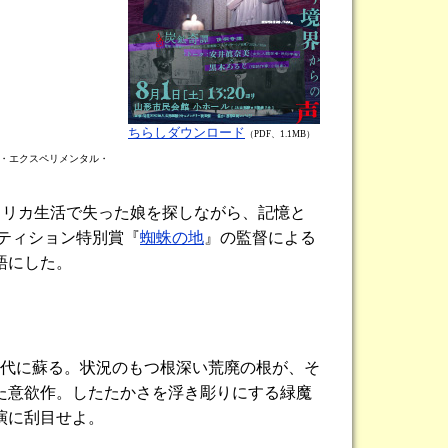
ちらしダウンロード
（PDF、1.1MB）
ア・エクスペリメンタル・
メリカ生活で失った娘を探しながら、記憶と
ペティション特別賞『
蜘蛛の地
』の監督による
語にした。
現代に蘇る。状況のもつ根深い荒廃の根が、そ
た意欲作。したたかさを浮き彫りにする緑魔
演に刮目せよ。