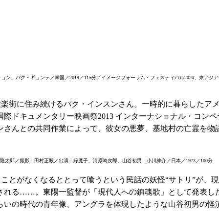
ョン、パク・ギョンテ／韓国／2019／115分／イメージフォーラム・フェスティバル2020、東アジ
歓楽街に住み続けるパク・インスンさん。一時的に暮らしたア
際ドキュメンタリー映画祭2013 インターナショナル・コン
ンさんとの共同作業によって、彼女の悪夢、基地村の亡霊を物
隆太郎／撮影：田村正毅／出演：緑魔子、河原崎次郎、山谷初男、小川紳介／日本／1973／100分
ことがなくなるととって喰うという民話の妖怪“サトリ”が、
される……。東陽一監督が「現代人への鎮魂歌」として発表し
らいの時代の青年像、アングラを体現したような山谷初男の怪