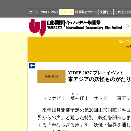
ホーム
YIDFF 2027
ニュース
映画祭について
支援する
これまでの
>
最新の
過
YIDFF 2027 プレ・イベント
|
2026-06-29
東アジアの妖怪ものがたり
モシナ
トッケビ！
魔神仔
！ サトリ！ 東アジ
来年10月開催予定の第20回山形国際ドキ
界からの声」と題した特別上映会を開催しま
くる「声ならざる声」を、妖怪・怪異を通し