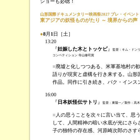
ショーも必聴！
山形国際ドキュメンタリー映画祭2027 プレ・イベント
東アジアの妖怪ものがたり ～ 境界からの声
●
8
月
1
日［土］
13:20
『
妊娠した木とトッケビ
』
監督：キム・ドンリ
コンペティション 寺山修司賞
■
廃墟と化しつつある、米軍基地村の
語りが現実と虚構を行き来する。山形国
作品。同作に引き続き、パク・インス
16:00
『
日本妖怪伝サトリ
』
監督：東陽一／製作：高木
■
人の思うことを次々に言い当て、思う
して、人間精神の暗い水底が光にさら
子の独特の存在感、河原崎次郎のさす