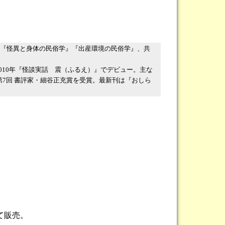
）
』『怪異と身体の民俗学』『出産環境の民俗学』、共
010年『怪談実話 震（ふるえ）』でデビュー。主な
第7回 書評家・細谷正充賞を受賞。最新刊は『おしら
て販売。