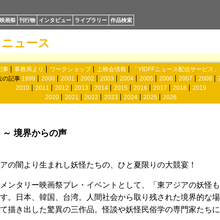
映画祭
刊行物
インタビュー
ライブラリー
作品検索
ニュース
記事
事務局より
ワークショップ
上映会情報
「YIDFFニュース配信サービス
去の記事
1999
2000
2001
2002
2003
2004
2005
2006
2007
2008
2010
2011
2012
2013
2014
2015
2016
2017
2018
2019
2020
2021
2022
2023
2024
2025
2026
 ～ 境界からの声
アの闇より生まれし妖怪たちの、ひと夏限りの大競宴！
ュメンタリー映画祭プレ・イベントとして、「東アジアの妖怪もの
す。日本、韓国、台湾。人間社会から取り残された境界的な場
て描き出した驚異の三作品。怪談や妖怪民俗学の専門家たちに