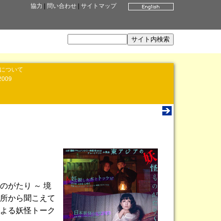
協力
|
問い合わせ
|
サイトマップ
」について
2009
がたり ～ 境
所から聞こえて
よる妖怪トーク