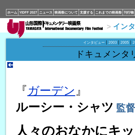
ホーム
YIDFF 2027
ニュース
映画祭について
支援する
これまでの映画祭
刊行物
>
イン
インタビュー
2003
2005
2
ドキュメンタ
『
ガーデン
』
ルーシー・シャツ
監督
人々のおなかにキッ