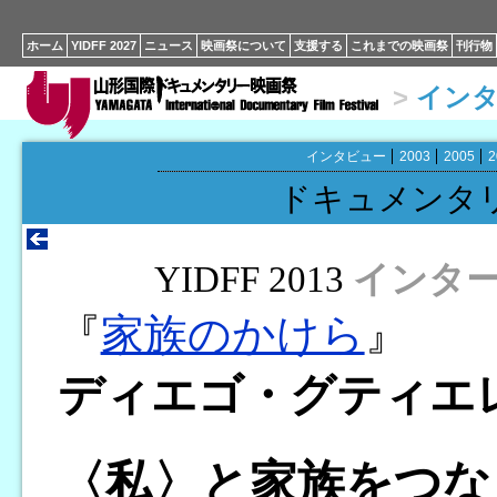
ホーム
YIDFF 2027
ニュース
映画祭について
支援する
これまでの映画祭
刊行物
>
イン
インタビュー
2003
2005
2
ドキュメンタ
YIDFF 2013
インタ
『
家族のかけら
』
ディエゴ・グティエ
〈私〉と家族をつな