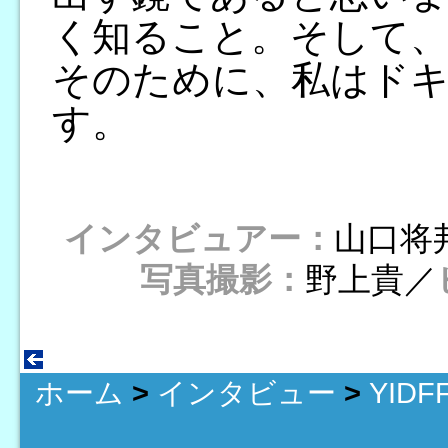
く知ること。そして、
そのために、私はド
す。
インタビュアー：
山口将
写真撮影：
野上貴／
ホーム
>
インタビュー
>
YID