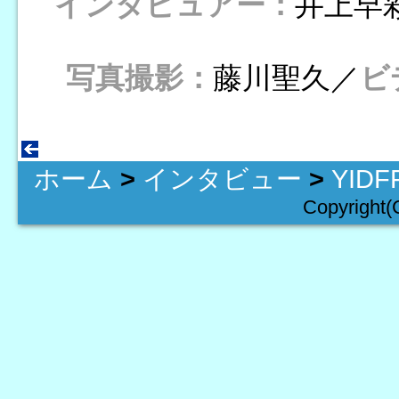
インタビュアー：
井上早
写真撮影：
藤川聖久／
ビ
ホーム
>
インタビュー
>
YID
Copyright(