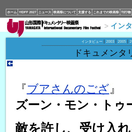
ホーム
YIDFF 2027
ニュース
映画祭について
支援する
これまでの映画祭
刊行物
>
イン
インタビュー
2003
2005
2
ドキュメンタ
『
ブアさんのござ
』
ズーン・モン・トゥ
敵を許し、受け入れ