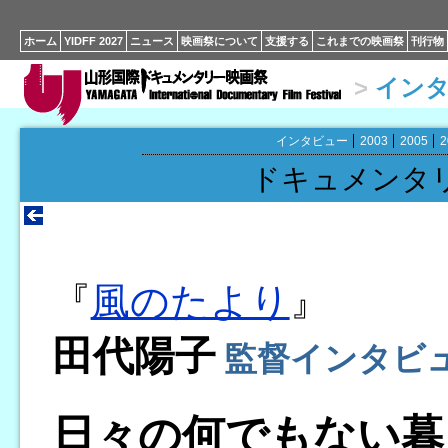
ホーム
YIDFF 2027
ニュース
映画祭について
支援する
これまでの映画祭
刊行物
>
イン
インタビュー
2003
2005
2
ドキュメンタ
『
風のたより
』
田代陽子
監督インタビ
日々の何でもない暮