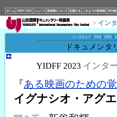
ホーム
YIDFF 2027
ニュース
映画祭について
支援する
これまでの映画祭
刊行物
>
イン
インタビュー
2003
2005
2
ドキュメンタ
YIDFF 2023
インタ
『
ある映画のための覚
イグナシオ・アグエ