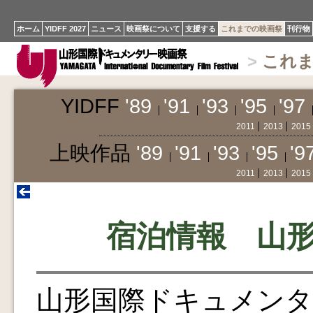
ホーム
YIDFF 2027
ニュース
映画祭について
支援する
これまでの映画祭
刊行物
>
これ
YIDFF
'89
'91
'93
'95
'97
2011
2013
2015
上映作品
'89
'91
'93
'95
'9
2011
2013
2015
宿泊情報 山
山形国際ドキュメンタ