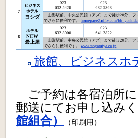
023
023
ビジネス
632-5420
632-5363
ホテル
7
山形駅前。中央公民館（アズ）まで徒歩20分、フォ
ヨシダ
でさらに便利です。
homepage2.nifty.com/bh_yoshida
023
023
ホテル
632-8000
641-2822
NEW
8
山形駅前。中央公民館（アズ）まで徒歩20分、フォ
最上屋
でさらに便利です。
www.mogamiya.co.jp
旅館、ビジネスホ
ご予約は各宿泊所に電
郵送にてお申し込み
館組合）
（印刷用）