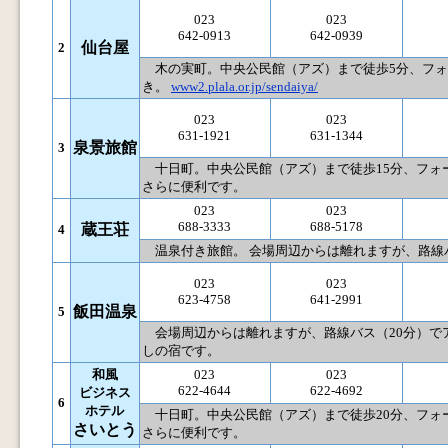
023
023
642-0913
642-0939
仙台屋
2
木の実町。中央公民館（アズ）まで徒歩5分、フォー
き。
www2.plala.or.jp/sendaiya/
023
023
631-1921
631-1344
泉景旅館
3
十日町。中央公民館（アズ）まで徒歩15分、フォー
さらに便利です。
023
023
688-3333
688-5178
蔵王荘
4
温泉付き旅館。 会場周辺からは離れますが、路線
023
023
623-4758
641-2991
飯田温泉
5
会場周辺からは離れますが、路線バス（20分）で
しの宿です。
和風
023
023
622-4644
622-4692
ビジネス
6
ホテル
十日町。中央公民館（アズ）まで徒歩20分、フォー
さいとう
さらに便利です。