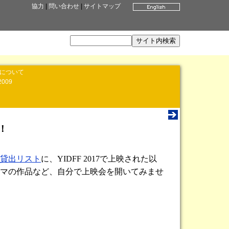
協力
|
問い合わせ
|
サイトマップ
」について
2009
！
貸出リスト
に、YIDFF 2017で上映された以
マの作品など、自分で上映会を開いてみませ