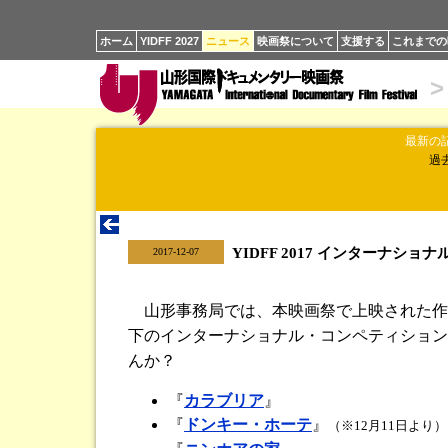
ホーム
YIDFF 2027
ニュース
映画祭について
支援する
これまでの
>
最新の
過
|
YIDFF 2017 インターナシ
2017-12-07
山形事務局では、本映画祭で上映された作
下のインターナショナル・コンペティション
んか？
『
カラブリア
』
『
ドンキー・ホーテ
』
（※12月11日より）