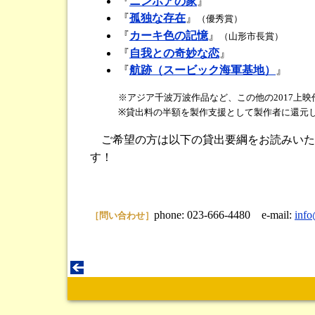
『
ニンホアの家
』
『
孤独な存在
』
（優秀賞）
『
カーキ色の記憶
』
（山形市長賞）
『
自我との奇妙な恋
』
『
航跡（スービック海軍基地）
』
※アジア千波万波作品など、この他の2017上
※貸出料の半額を製作支援として製作者に還元
ご希望の方は以下の貸出要綱をお読みいた
す！
phone: 023-666-4480 e-mail:
info
［問い合わせ］