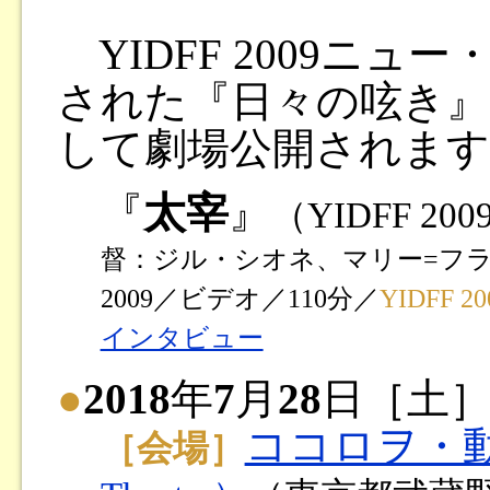
YIDFF 2009ニ
された『日々の呟き』
して劇場公開されます
『
太宰
』
（YIDFF 2
督：ジル・シオネ、マリー=フ
2009／ビデオ／110分／
YIDFF
インタビュー
●
2018
年
7
月
28
日［土
ココロヲ・
［会場］