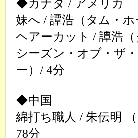
◆カナダ / アメリカ
妹へ / 譚浩（タム・ホー
ヘアーカット / 譚浩（
シーズン・オブ・ザ・ボ
ー）/ 4分
◆中国
綿打ち職人 / 朱伝明 
78分