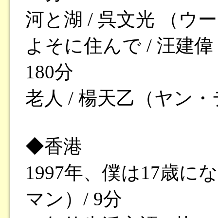
河と湖 / 呉文光 （ウー
よそに住んで / 汪建偉
180分
老人 / 楊天乙（ヤン・
◆香港
1997年、僕は17歳に
マン）/ 9分