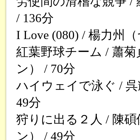
労使間の滑稽な競争 /
/ 136分
I Love (080) / 
紅葉野球チーム / 蕭
ン） / 70分
ハイウェイで泳ぐ / 
49分
狩りに出る２人 / 陳
ン） / 49分