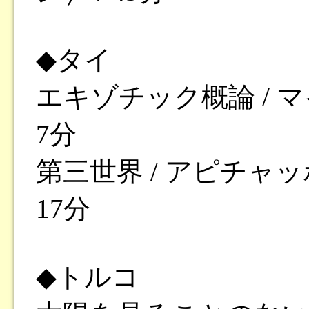
◆タイ
エキゾチック概論 / 
7分
第三世界 / アピチャ
17分
◆トルコ