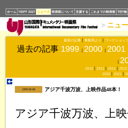
ホーム
YIDFF 2027
ニュース
映画祭について
支援する
これまでの映画祭
刊行物
>
ニュ
最新の記事
事務局より
ワークショッ
過去の記事
1999
2000
2001
2
2010
2011
2012
2013
2020
2021
2
アジア千波万波、上映作品48本！
|
1999-09-08
アジア千波万波、上映