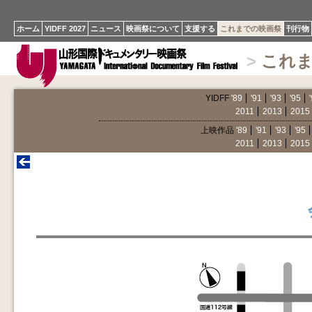
ホーム
YIDFF 2027
ニュース
映画祭について
支援する
これまでの映画祭
刊行物
>
これ
YIDFF
'89
'91
'93
'95
2011
2013
2015
上映作品
'89
'91
'93
'95
2011
2013
2015