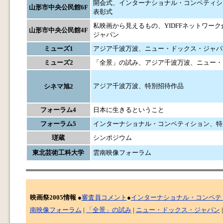
開会式、インターナショナル・コンペティシ
山形市中央公民館6F
表彰式
私映画から見えるもの、YIDFFネットワ
山形市中央公民館4F
ジャパン
ミューズ1
アジア千波万波、ニュー・ドックス・ジャパ
ミューズ2
「全景」の試み、アジア千波万波、ニュー・
アジア千波万波、特別招待作品
シネマ旭2
フォーラム4
日本に生きるということ
フォーラム5
インターナショナル・コンペティション、特
瑳蔵
シンポジウム
東北芸術工科大学
雲南映像フォーラム
映画祭2005情報
●
審査員コメント
●
インターナショナル・コンペテ
南映像フォーラム
|
「全景」の試み
|
ニュー・ドックス・ジャパン