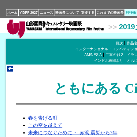
ホーム
YIDFF 2027
ニュース
映画祭について
支援する
これまでの映画祭
刊行物
>>
201
目次
作品
インターナショナル・コンペティシ
AM/NESIA
二重の影 2
イラン
インド北東部より
とも
ともにある Cine
春を告げる町
この空を越えて
未来につなぐために ～ 赤浜 震災から7年