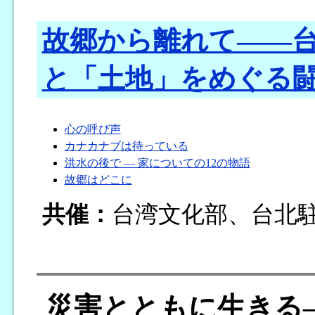
故郷から離れて――
と「土地」をめぐる
心の呼び声
カナカナブは待っている
洪水の後で ― 家についての12の物語
故郷はどこに
共催：
台湾文化部、台北
災害とともに生きる