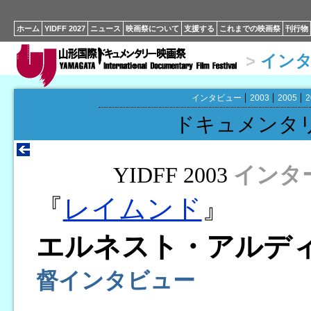
ホーム
YIDFF 2027
ニュース
映画祭について
支援する
これまでの映画祭
刊行物
>
イン
インタビュー
2003
2005
2
ドキュメンタ
YIDFF 2003
インタ
『
レイムンド
』
エルネスト・アルデ
督インタビュー