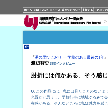
ホーム
YIDFF 2027
ニュース
映画祭について
支援する
これまでの
>
『
湯の里ひじおり ― 学校のある最後の1年
』
渡辺智史
監督インタビュー
肘折には何かある、そう感
Q:
この作品には、私には見たことのないよ
光景だと思うし、学校行事に地域ぐるみで参
在感がある、そんなところに私は魅力を感じ