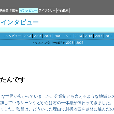
映画祭
刊行物
インタビュー
ライブラリー
作品検索
インタビュー
インタビュー
2003
2005
2007
2009
2011
2013
2015
2017
2019
ドキュメンタリーは語る
2023
2025
じたんです
うな世界が広がっていました。分業制とも言えるような地域シ
加しているシーンなどからは村の一体感が伝わってきました。
ました。監督は、どういった理由で肘折地区を題材に選んだの