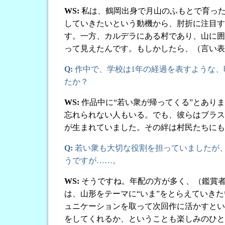
WS:
私は、鶴岡出身で月山のふもとで育った
していきたいという動機から、肘折に注目す
す。一方、カルデラにある村であり、山に囲
って見えたんです。もしかしたら、（言い表
Q:
作中で、学校は1年の経過を表すような、
たか？
WS:
作品中に“若い衆が帰ってくる”とあり
忘れられない人もいる。でも、彼らはブラス
が生まれていました。その絆は村民たちにも
Q:
若い衆も大切な役割を担っていましたが
うですが……。
WS:
そうですね。年配の方が多く、（鑑賞者
は、山形をテーマに“いま”をとらえていき
ュニケーションを取って次回作に活かすとい
をしてくれるか、ということも楽しみのひと