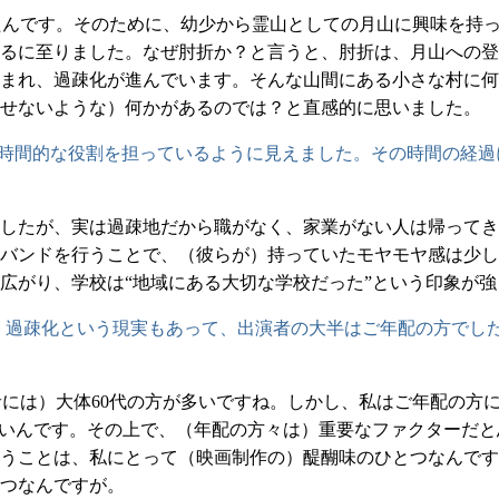
んです。そのために、幼少から霊山としての月山に興味を持
るに至りました。なぜ肘折か？と言うと、肘折は、月山への登
まれ、過疎化が進んでいます。そんな山間にある小さな村に何
せないような）何かがあるのでは？と直感的に思いました。
時間的な役割を担っているように見えました。その時間の経過
ましたが、実は過疎地だから職がなく、家業がない人は帰って
バンドを行うことで、（彼らが）持っていたモヤモヤ感は少し
広がり、学校は“地域にある大切な学校だった”という印象が
、過疎化という現実もあって、出演者の大半はご年配の方でし
には）大体60代の方が多いですね。しかし、私はご年配の方
たいんです。その上で、（年配の方々は）重要なファクターだ
うことは、私にとって（映画制作の）醍醐味のひとつなんです
つなんですが。