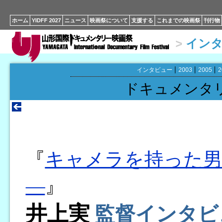
ホーム
YIDFF 2027
ニュース
映画祭について
支援する
これまでの映画祭
刊行物
>
イン
インタビュー
2003
2005
2
ドキュメンタ
『
キャメラを持った男
―
』
井上実
監督インタビ