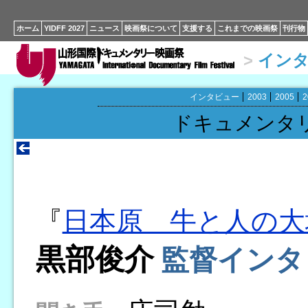
ホーム
YIDFF 2027
ニュース
映画祭について
支援する
これまでの映画祭
刊行物
>
イン
インタビュー
2003
2005
2
ドキュメンタ
『
日本原 牛と人の大
黒部俊介
監督インタ