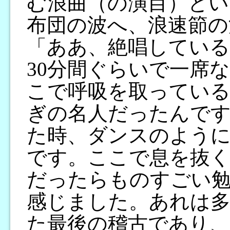
む浪曲（の演目）とい
布団の波へ、浪速節の
「ああ、絶唱している
30分間ぐらいで一席
こで呼吸を取ってい
ぎの名人だったんで
た時、ダンスのよう
です。ここで息を抜く
だったらものすごい
感じました。あれは
た最後の稽古であり