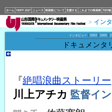
ホーム
YIDFF 2027
ニュース
映画祭について
支援する
これまでの映画祭
刊行物
>
イン
インタビュー
2003
2005
2
ドキュメンタ
『
絶唱浪曲ストーリー
川上アチカ
監督イン