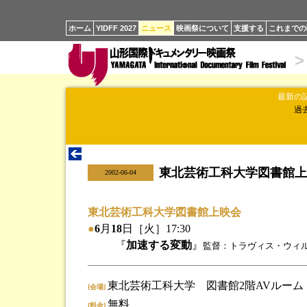
ホーム
YIDFF 2027
ニュース
映画祭について
支援する
これまでの
>
最新の
過
東北芸術工科大学図書館上
|
2002-06-04
東北芸術工科大学図書館上映会
●
6
月
18
日［火］17:30
『
加速する変動
』
監督：トラヴィス・ウィルカ
東北芸術工科大学 図書館2階AVルーム
[会場]
無料
[料金]