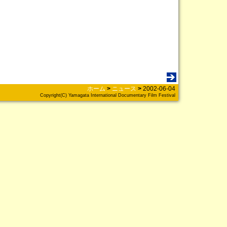
ホーム
>
ニュース
>
2002-06-04
Copyright(C) Yamagata International Documentary Film Festival