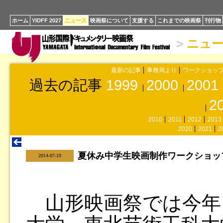
ホーム
YIDFF 2027
ニュース
映画祭について
支援する
これまでの映画祭
刊行物
>
ニュ
最新の記事
事務局より
ワークショッ
過去の記事
1999
2000
2001
2
2010
2011
2012
2013
2020
2021
2
夏休み中学生映画制作ワークショッ
|
2014-07-10
山形映画祭では今年