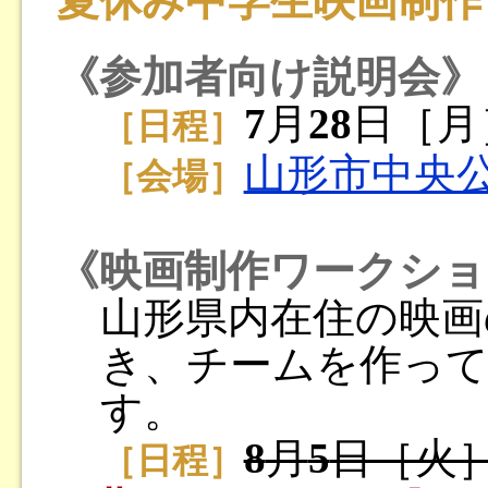
夏休み中学生映画制作
《参加者向け説明会》
7
月
28
日［月］
［日程］
山形市中央
［会場］
《映画制作ワークショ
山形県内在住の映画
き、チームを作っ
す。
8
月
5
日［火
［日程］