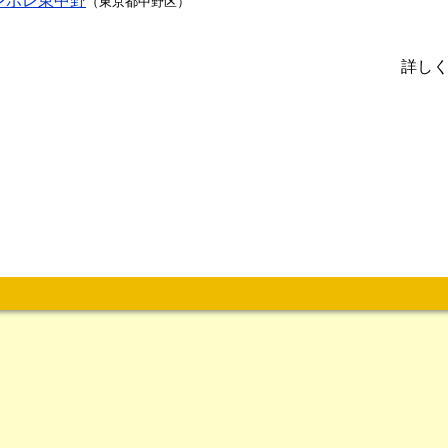
レポレ東中野
（東京都中野区）
詳し