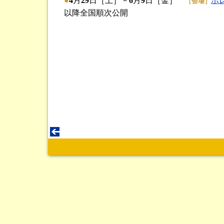
●
4
月
29
日［土］－
6
月
9
日［金］
ポ
［会場］
以降全国順次公開