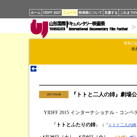
ホーム
YIDFF 2027
ニュース
映画祭について
支援する
これまでの
>
最新の
過
『トトと二人の姉』劇場公
|
2017-04-08
YIDFF 2015 インターナショナル・コ
『
トトとふたりの姉
』
（『
トトと二人の姉