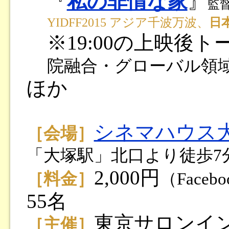
『
私の非情な家
』
監督
YIDFF2015 アジア千波万波、
日
※19:00の上映後
院融合・グローバル領
ほか
シネマハウス
［会場］
「大塚駅」北口より徒歩7
2,000円
［料金］
（Face
55名
東京サロンイ
［主催］