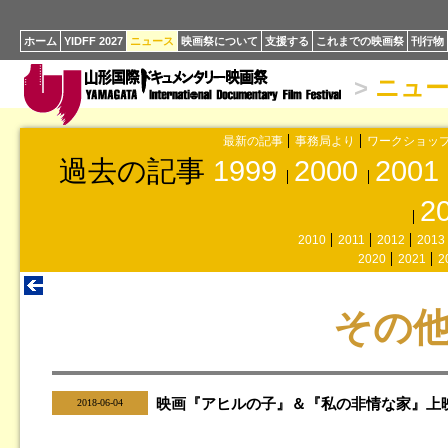
ホーム
YIDFF 2027
ニュース
映画祭について
支援する
これまでの映画祭
刊行物
>
ニュ
最新の記事
事務局より
ワークショッ
過去の記事
1999
2000
2001
2
2010
2011
2012
2013
2020
2021
2
その
|
映画『アヒルの子』＆『私の非情な家』
2018-06-04