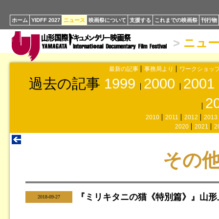
ホーム
YIDFF 2027
ニュース
映画祭について
支援する
これまでの映画祭
刊行物
>
ニュ
最新の記事
事務局より
ワークショッ
過去の記事
1999
2000
2001
2
2010
2011
2012
2013
2020
2021
2
その
『ミリキタニの猫《特別篇》』山形
|
2018-09-27