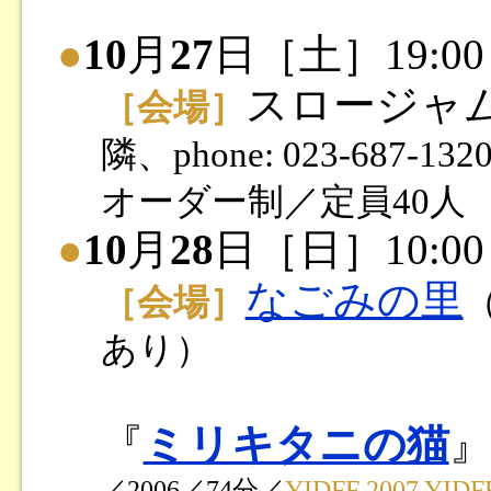
●
10
月
27
日［土］19:00
スロージャ
［会場］
隣、phone: 023-687-132
オーダー制／定員40人
●
10
月
28
日［日］10:00
なごみの里
［会場］
あり）
『
ミリキタニの猫
／2006／74分／
YIDFF 2007 