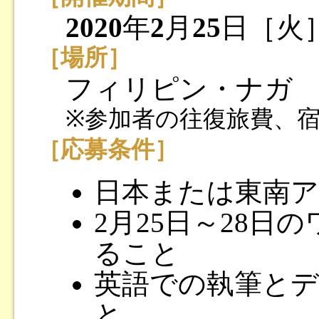
2020
年
2
月
25
日［火
［場所］
フィリピン・ナガ
※参加者の往復旅費、
［応募条件］
日本または東南ア
2月25日～28日
ること
英語での執筆と
と