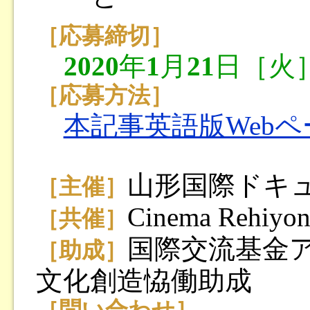
［応募締切］
2020
年
1
月
21
日［火
［応募方法］
本記事英語版Web
山形国際ドキ
［主催］
Cinema Rehiyo
［共催］
国際交流基金
［助成］
文化創造恊働助成