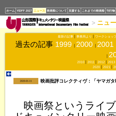
ホーム
YIDFF 2027
ニュース
映画祭について
支援する
これまでの映画祭
刊行物
>
ニュ
最新の記事
事務局より
ワークショッ
過去の記事
1999
2000
2001
2
2010
2011
2012
2013
2020
2021
2
映画批評コレクティヴ：「ヤマガタ映
|
2020-01-11
映画祭というライブ