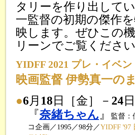
タリーを作り出してい
一監督の初期の傑作を
映します。ぜひこの
リーンでご覧くださ
YIDFF 2021 プレ・イ
映画監督 伊勢真一の
●
6
月
18
日［金］－
24
日
『
奈緒ちゃん
』
監督：
コ企画／1995／98分／
YIDFF 