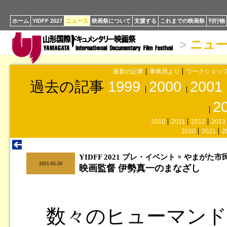
ホーム
YIDFF 2027
ニュース
映画祭について
支援する
これまでの映画祭
刊行物
>
ニュ
最新の記事
事務局より
ワークショッ
過去の記事
1999
2000
2001
2
2010
2011
2012
2013
2020
2021
2
YIDFF 2021 プレ・イベント × やまがた
|
2021-05-20
映画監督 伊勢真一のまなざし
数々のヒューマンド