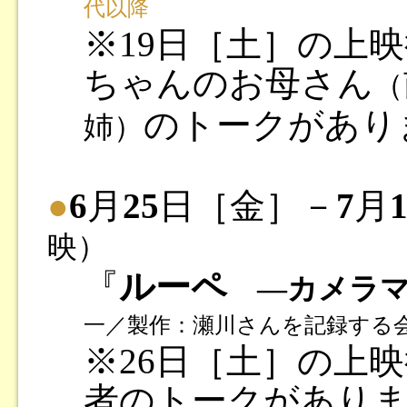
代以降
※19日［土］の上
ちゃんのお母さん
（
のトークがあり
姉）
●
6
月
25
日［金］－
7
月
映）
『
ルーペ
―カメラマ
一／製作：瀬川さんを記録する会／
※26日［土］の上
者のトークがあり