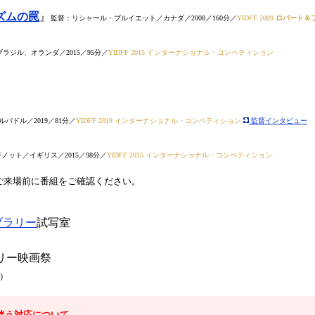
ズムの罠
』
監督：リシャール・ブルイエット／カナダ／2008／160分／
YIDFF 2009
ロバート＆
ジル、オランダ／2015／95分／
YIDFF 2015 インターナショナル・コンペティション
バドル／2019／81分／
YIDFF 2019 インターナショナル・コンペティション
監督インタビュー
ノット／イギリス／2015／98分／
YIDFF 2015 インターナショナル・コンペティション
ご来場前に番組をご確認ください。
ブラリー
試写室
リー映画祭
）
に伴う対応について