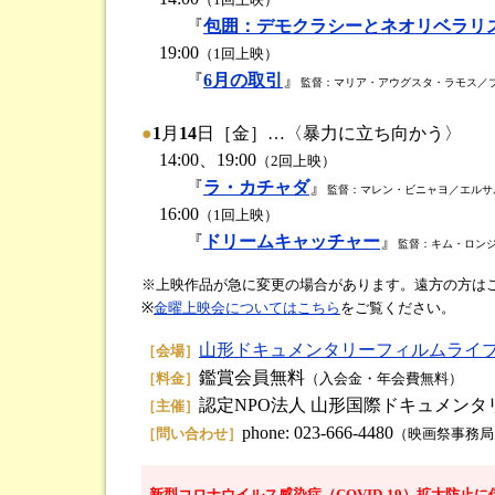
『
包囲：デモクラシーとネオリベラリ
19:00
（1回上映）
『
6月の取引
』
監督：マリア・アウグスタ・ラモス／ブラ
●
1
月
14
日［金］…〈暴力に立ち向かう〉
14:00、19:00
（2回上映）
『
ラ・カチャダ
』
監督：マレン・ビニャヨ／エルサル
16:00
（1回上映）
『
ドリームキャッチャー
』
監督：キム・ロンジ
※上映作品が急に変更の場合があります。遠方の方は
※
金曜上映会についてはこちら
をご覧ください。
山形ドキュメンタリーフィルムライ
［会場］
鑑賞会員無料
［料金］
（入会金・年会費無料）
認定NPO法人 山形国際ドキュメンタ
［主催］
phone: 023-666-4480
［問い合わせ］
（映画祭事務局
新型コロナウイルス感染症（COVID-19）拡大防止