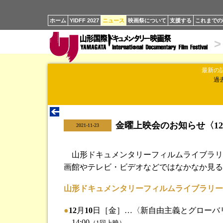
ホーム
YIDFF 2027
ニュース
映画祭について
支援する
これまでの
>
最新の
過
金曜上映会のお知らせ〈12
|
2021-11-23
山形ドキュメンタリーフィルムライブラリ
画館やテレビ・ビデオなどではなかなか見る
山形ドキュメンタリーフィルムライブラリー
●
12
月
10
日［金］…〈新自由主義とグローバ
14:00
（1回上映）