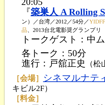
20:05
『
築巣人 A Rolling S
ン）／台湾／2012／54分／
YID
品
、2013台北電影奨グランプリ
トークゲスト：中ム
各トーク：50分
進行：戸舘正史
（松
シネマルナテ
［会場］
キビル2F）
［料金］