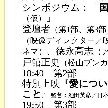
シンポジウム：「
」
（仮）
登壇者
（第1部、第3部
（映像ディレクター／
、徳永高志
ネマ）
（
戸舘正史
（松山ブン
18:40 第2部
特別上映『
愛につい
こと
』
監督：池田英彦／日本／
19:50 第3部