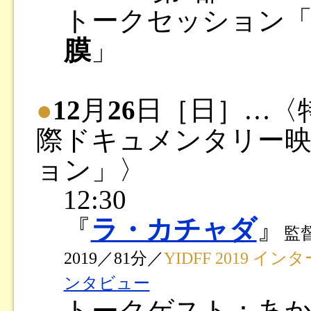
トークセッション
膜
」
●
12
月
26
日［日］…〈
際ドキュメンタリー
ョン」〉
12:30
『
ラ・カチャダ
』
監
2019／81分／
YIDFF 2019
ンタビュー
トークゲスト：あか