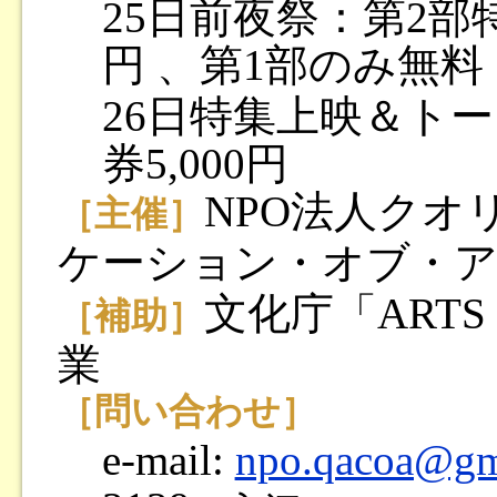
25日前夜祭：第2部特
円 、第1部のみ無料
26日特集上映＆トーク
券5,000円
NPO法人クオ
［主催］
ケーション・オブ・
文化庁「ARTS fo
［補助］
業
［問い合わせ］
e-mail:
npo.qacoa@gm