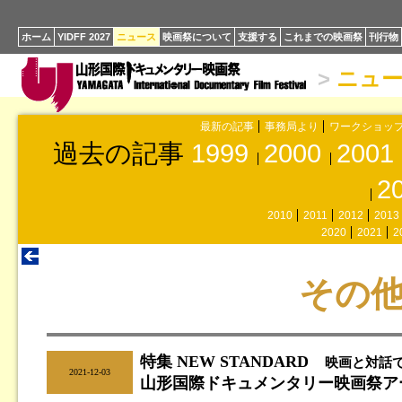
ホーム
YIDFF 2027
ニュース
映画祭について
支援する
これまでの映画祭
刊行物
>
ニュ
最新の記事
事務局より
ワークショッ
過去の記事
1999
2000
2001
2
2010
2011
2012
2013
2020
2021
2
その
特集 NEW STANDARD
映画と対話
|
2021-12-03
山形国際ドキュメンタリー映画祭ア