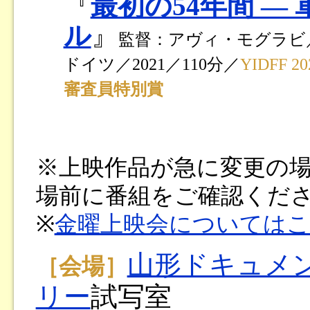
『
最初の54年間 ―
ル
』
監督：アヴィ・モグラビ
ドイツ／2021／110分／
YIDFF
審査員特別賞
※上映作品が急に変更の
場前に番組をご確認くだ
※
金曜上映会については
山形ドキュメ
［会場］
リー
試写室