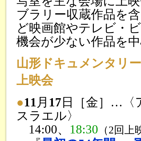
写室を主な会場に上映
ブラリー収蔵作品を含
ど映画館やテレビ・
機会が少ない作品を中
山形ドキュメンタリ
上映会
●
11
月
17
日［金］…〈
スラエル〉
14:00、
18:30
（2回上