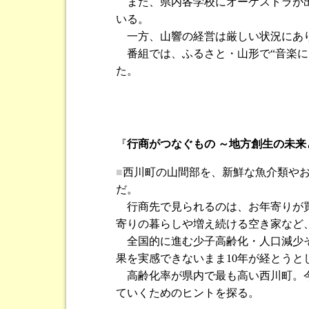
また、県内各学校にオーケストラが出
いる。
一方、山響の経営は厳しい状況にあり
番組では、ふるさと・山形で“音楽に
た。
『
行商がつなぐもの ～地方創生の未来
■
西川町の山間部を、新鮮な魚介類や
だ。
行商先で見られるのは、お年寄りが買
寄りの暮らしや増え続ける空き家など
全国的に進む少子高齢化・人口減少そ
果を実感できないまま10年が経とうと
高齢化率が県内で最も高い西川町。今
ていくためのヒントを探る。