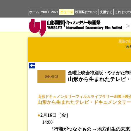
ホーム
YIDFF 2027
ニュース
映画祭について
支援する
これまでの
>
最新の
過
金曜上映会特別版・やまがた市
|
2024-01-23
山形から生まれたテレビ・
山形ドキュメンタリーフィルムライブラリー金曜上映
山形から生まれたテレビ・ドキュメンタリー
●
2
月
16
日［金］
14:00
『
行商がつなぐもの ～地方創生の未来