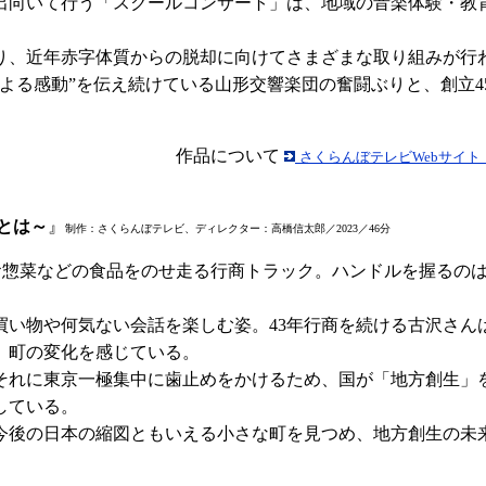
向いて行う「スクールコンサート」は、地域の音楽体験・教育の
、近年赤字体質からの脱却に向けてさまざまな取り組みが行
よる感動”を伝え続けている山形交響楽団の奮闘ぶりと、創立4
作品について
さくらんぼテレビWebサイト
とは～
』
制作：さくらんぼテレビ、ディレクター：高橋信太郎／2023／46分
お惣菜などの食品をのせ走る行商トラック。ハンドルを握るの
い物や何気ない会話を楽しむ姿。43年行商を続ける古沢さん
、町の変化を感じている。
れに東京一極集中に歯止めをかけるため、国が「地方創生」を掲
している。
後の日本の縮図ともいえる小さな町を見つめ、地方創生の未