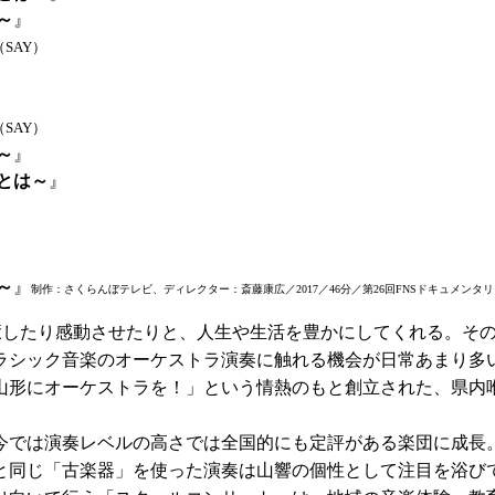
～
』
（SAY）
（SAY）
～
』
とは～
』
～
』
制作：さくらんぼテレビ、ディレクター：斎藤康広／2017／46分／第26回FNSドキュメンタリ
癒したり感動させたりと、人生や生活を豊かにしてくれる。そ
ラシック音楽のオーケストラ演奏に触れる機会が日常あまり多
形にオーケストラを！」という情熱のもと創立された、県内
今では演奏レベルの高さでは全国的にも定評がある楽団に成長
と同じ「古楽器」を使った演奏は山響の個性として注目を浴び