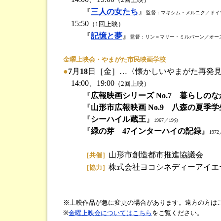
『
三人の女たち
』
監督：マキシム・メルニク／ドイツ／
15:50
（1回上映）
『
記憶と夢
』
監督：リン＝マリー・ミルバーン／オースト
金曜上映会・やまがた市民映画学校
●
7
月
18
日［金］…〈懐かしいやまがた再発見2
14:00、19:00
（2回上映）
『
広報映画シリーズ No.7 暮らしの
『
山形市広報映画 No.9 八森の夏季
『
シーハイル蔵王
』
1967／19分
『
緑の芽 47インターハイの記録
』
197
山形市創造都市推進協議会
［共催］
株式会社ヨコシネディーアイエ
［協力］
※上映作品が急に変更の場合があります。遠方の方は
※
金曜上映会についてはこちら
をご覧ください。