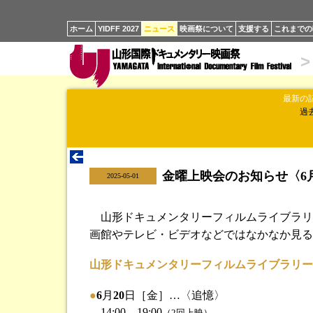
ホーム
YIDFF 2027
ニュース
映画祭について
支援する
これまでの
>
最新の
過
金曜上映会のお知らせ〈6
|
2025-05-01
山形ドキュメンタリーフィルムライブラリ
画館やテレビ・ビデオなどではなかなか見る
山形ドキュメンタリーフィルムライブラリー
●
6
月
20
日［金］…〈追憶〉
14:00、19:00
（2回上映）