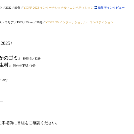
2022／85分／
YIDFF 2023 インターナショナル・コンペティション
編集者インタビュー
ラリア／1993／35mm／58分／
YIDFF '95 インターナショナル・コンペティション
025〉
なかのゴミ
』
1965頃／12分
学生村
』
製作年不明／9分
2／29分
ー
ご来場前に番組をご確認ください。