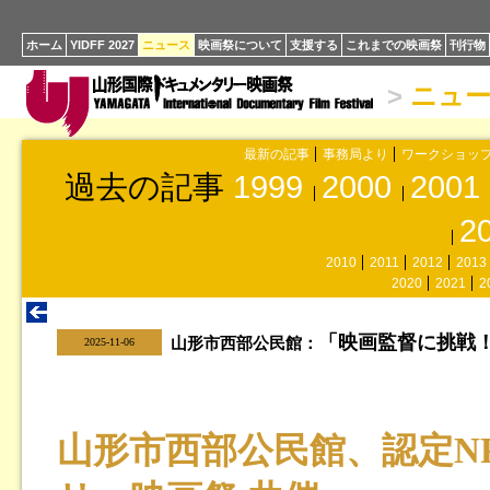
ホーム
YIDFF 2027
ニュース
映画祭について
支援する
これまでの映画祭
刊行物
>
ニュ
最新の記事
事務局より
ワークショッ
過去の記事
1999
2000
2001
2
2010
2011
2012
2013
2020
2021
2
「映画監督に挑戦
|
山形市西部公民館：
2025-11-06
山形市西部公民館、認定N