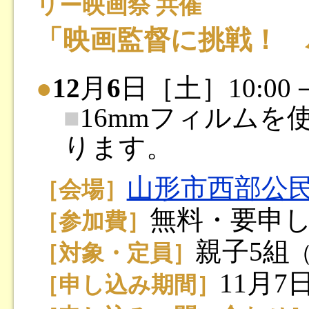
リー映画祭 共催
「映画監督に挑戦！ 
●
12
月
6
日［土］10:00－
■
16mmフィルムを
ります。
山形市西部公
［会場］
無料・要申
［参加費］
親子5組
［対象・定員］
11月
［申し込み期間］