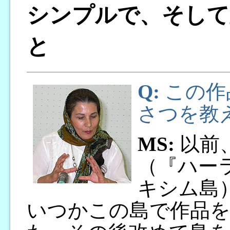
シンプルで、そして
と
Q:
この作
さつを教
MS:
以前
（『ハー
キシム島
いつかこの島で作品