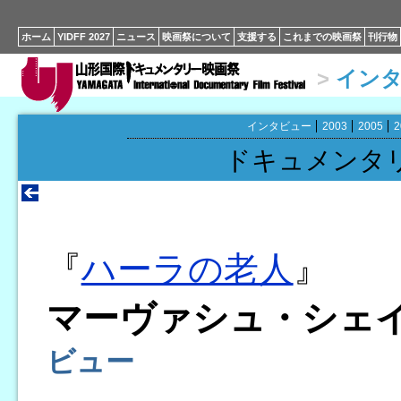
ホーム
YIDFF 2027
ニュース
映画祭について
支援する
これまでの映画祭
刊行物
>
イン
インタビュー
2003
2005
2
ドキュメンタ
『
ハーラの老人
』
マーヴァシュ・シェ
ビュー