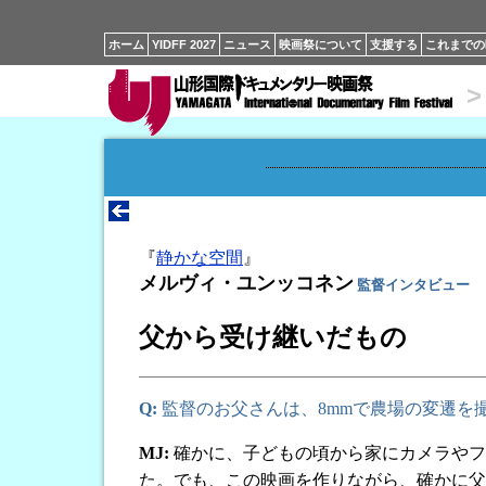
ホーム
YIDFF 2027
ニュース
映画祭について
支援する
これまでの
>
『
静かな空間
』
メルヴィ・ユンッコネン
監督インタビュー
父から受け継いだもの
Q:
監督のお父さんは、8mmで農場の変遷を
MJ:
確かに、子どもの頃から家にカメラやフ
た。でも、この映画を作りながら、確かに父