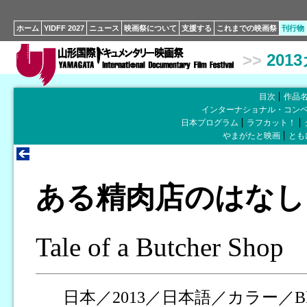
ホーム
YIDFF 2027
ニュース
映画祭について
支援する
これまでの映画祭
刊行物
>>
201
目次
作品
インターナショナル・コン
日本プログラム
ラフカット！
やまがたと映画
とも
ある精肉店のはなし
Tale of a Butcher Shop
日本／2013／日本語／カラー／Blu-