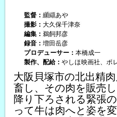
監督：
纐纈あや
撮影：
大久保千津奈
編集：
鵜飼邦彦
録音：
増田岳彦
プロデューサー：
本橋成一
製作、配給：
やしほ映画社、ポ
大阪貝塚市の北出精肉
畜し、その肉を販売し
降り下ろされる緊張の
って牛は肉へと姿を変