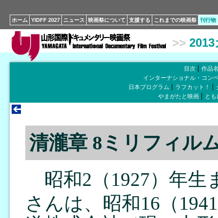
ホーム
YIDFF 2027
ニュース
映画祭について
支援する
これまでの映画祭
刊行物
>>
201
目次
作品
インターナショナル・コン
日本プログラム
ラフカット！
やまがたと映画
とも
清瀧章 8ミリフィル
昭和2（1927）年生
さんは、昭和16（19