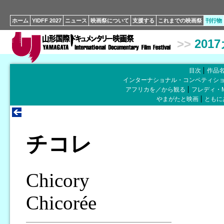
ホーム
YIDFF 2027
ニュース
映画祭について
支援する
これまでの映画祭
刊行物
>>
201
目次
作品
インターナショナル・コンペティシ
アフリカを／から観る
フレディ・
やまがたと映画
ともに
チコレ
Chicory
Chicorée