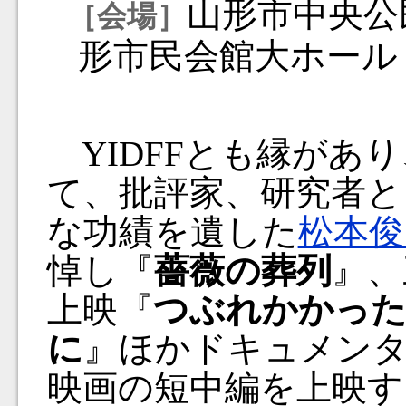
山形市中央公
［会場］
形市民会館大ホール
YIDFFとも縁があ
て、批評家、研究者と
な功績を遺した
松本俊
悼し『
薔薇の葬列
』、
上映『
つぶれかかった
に
』ほかドキュメン
映画の短中編を上映す