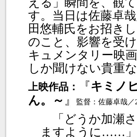
える」瞬間を、観て
す。当日は佐藤卓哉
田悠輔氏をお招きし
のこと、影響を受
キュメンタリー映
しか聞けない貴重
『
キミノヒ
上映作品：
ん。～
』
監督：佐藤卓哉／2
「どうか加瀬さ
ますように……」