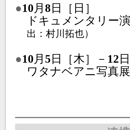
●
10
月
8
日［日］
ドキュメンタリー演
出：村川拓也）
●
10
月
5
日［木］－
12
ワタナベアニ写真