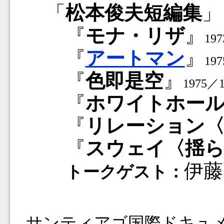
「
松本俊夫短編集
『
モナ・リザ
』
19
『
アートマン
』
19
『
色即是空
』
1975／
『
ホワイトホー
『
リレーション〈
『
スウェイ〈揺
伊藤
トークゲスト：
サンティアゴ国際ドキュ