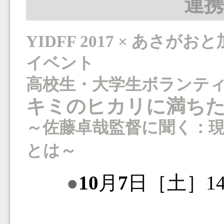
連
YIDFF 2017 × あさが
イベント
高校生・大学生ボランテ
キミのヒカリに満ち
～佐藤卓哉監督に聞く：
とは～
●
10
月
7
日［土］14