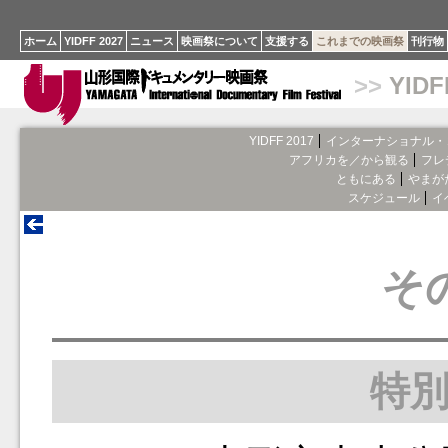
ホーム
YIDFF 2027
ニュース
映画祭について
支援する
これまでの映画祭
刊行物
>>
YIDF
YIDFF 2017
インターナショナル・
アフリカを／から観る
フレ
ともにある
やまが
スケジュール
イ
そ
特