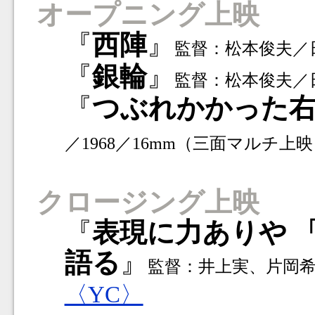
オープニング上映
『
西陣
』
監督：松本俊夫／
『
銀輪
』
監督：松本俊夫／日本
『
つぶれかかった
／1968／16mm（三面マルチ上映
クロージング上映
『
表現に力ありや 
語る
』
監督：井上実、片岡希／日本
〈YC〉