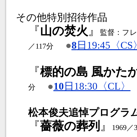
その他特別招待作品
『
山の焚火
』
監督：フレ
●
8
日19:45〈CS
／117分
『
標的の島 風かた
●
10
日18:30〈CL〉
分
松本俊夫追悼プログラ
『
薔薇の葬列
』
1969／