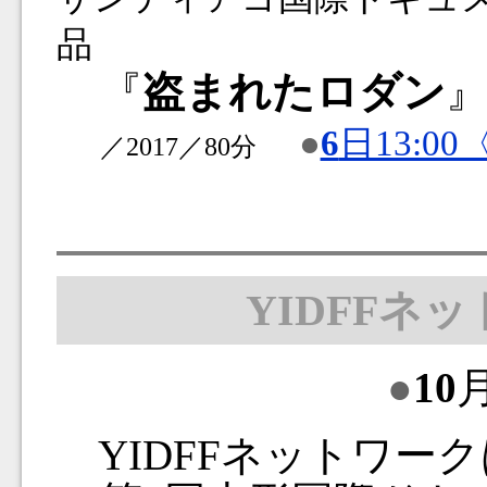
品
『
盗まれたロダン
●
6
日13:00
／2017／80分
YIDFFネ
●
10
YIDFFネットワークは