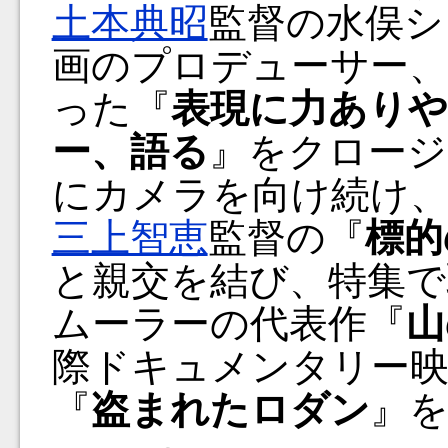
土本典昭
監督の水俣シ
画のプロデューサー、
った『
表現に力ありや
ー、語る
』をクロージ
にカメラを向け続け、
三上智恵
監督の『
標的
と親交を結び、特集で
ムーラーの代表作『
山
際ドキュメンタリー映
『
盗まれたロダン
』